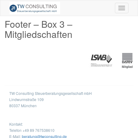
Toggle
navigati
Footer – Box 3 –
Mitgliedschaften
TW Consulting Steuerberatungsgesellschaft mbH
Lindwurmstraße 109
80337 München
Kontakt:
Telefon +49 89 767538610
E-Mail:
beratung@twconsulting.de